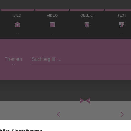
BILD
VIDEO
OBJEKT
TEXT
-
-
-
-
Themen