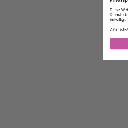
Die Philosophie
Die Suche
Datenschutz/Inhalte
Problem melden
Nutzungsbedingungen
Datenschutz/System
Datenschutzeinstellungen
Ein Projekt von
Die Topothek
Weitere Topotheken
Zum Topothek-Portal