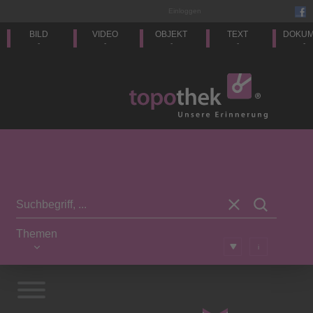
Einloggen
BILD
VIDEO
OBJEKT
TEXT
DOKU
-
-
-
-
-
Themen
i
Vorwort